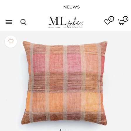
NIEUWS
0
0