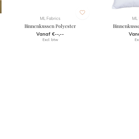
ML Fabrics
ML 
Binnenkussen Polyester
Binnenkuss
Vanaf €--,--
Vana
Excl. btw
Ex