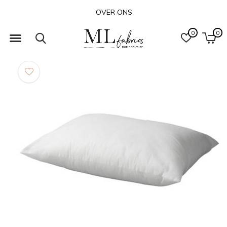
OVER ONS
0
0