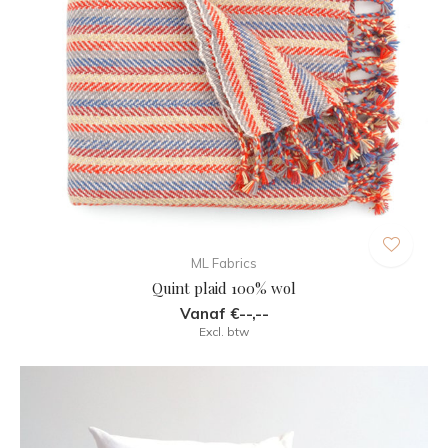
ML Fabrics
Quint plaid 100% wol
Vanaf €--,--
Excl. btw