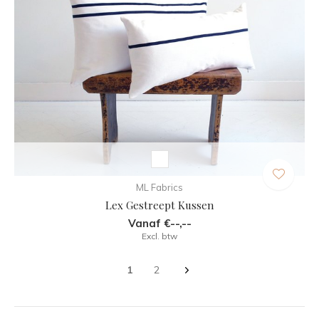
ML Fabrics
Lex Gestreept Kussen
Vanaf €--,--
Excl. btw
1
2