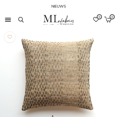
NIEUWS
0
0