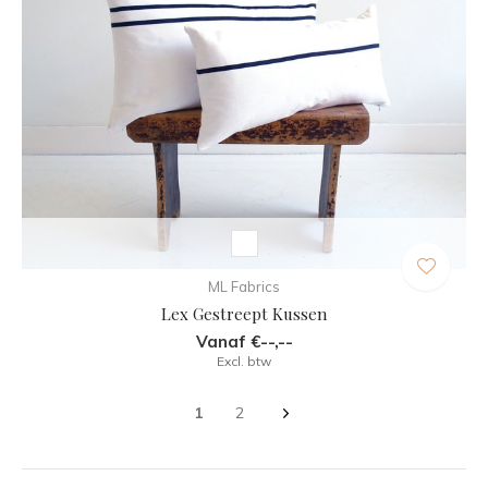
ML Fabrics
Lex Gestreept Kussen
Vanaf €--,--
Excl. btw
1
2