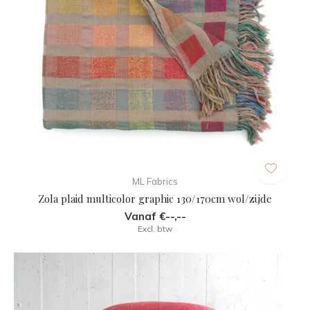
ML Fabrics
Zola plaid multicolor graphic 130/170cm wol/zijde
Vanaf €--,--
Excl. btw