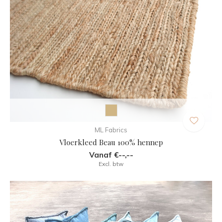
ML Fabrics
Vloerkleed Beau 100% hennep
Vanaf €--,--
Excl. btw