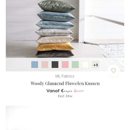
+3
ML Fabrics
Woody Glanzend Fluwelen Kussen
Vanaf €--,--
€--,--
Excl. btw