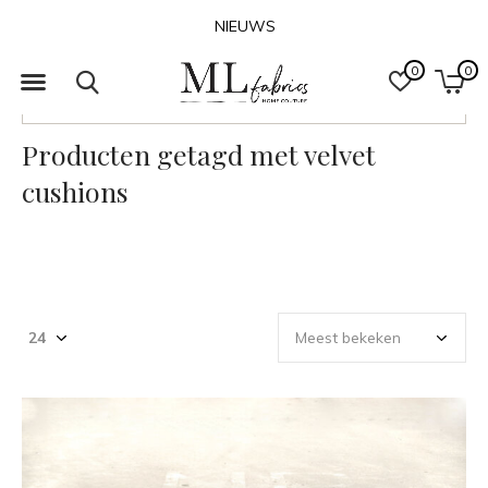
CONTACT
0
0
FILTER
Producten getagd met velvet
cushions