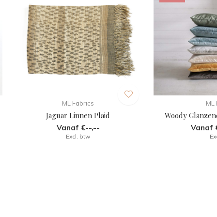
ML Fabrics
ML 
Jaguar Linnen Plaid
Woody Glanzen
Vanaf €--,--
Vanaf €
Excl. btw
Ex