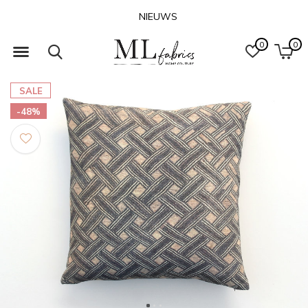
NIEUWS
0
0
SALE
-48%