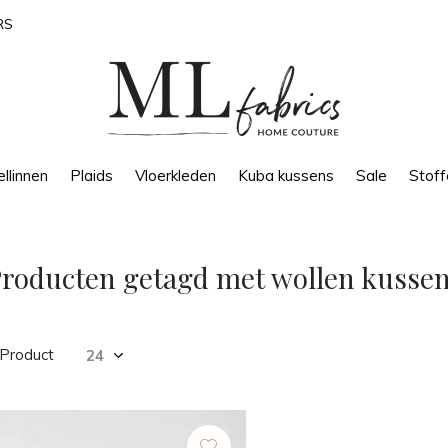
RS
llinnen
Plaids
Vloerkleden
Kuba kussens
Sale
Stoff
roducten getagd met wollen kusse
 Product