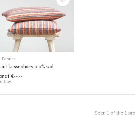
 Fabrics
uint kussenhoes 100% wol
anaf €--,--
cl. btw
Seen 1 of the 1 pr