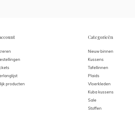
account
Categorieën
treren
Nieuw binnen
estellingen
Kussens
ickets
Tafellinnen
erlanglijst
Plaids
lijk producten
Vloerkleden
Kuba kussens
Sale
Stoffen