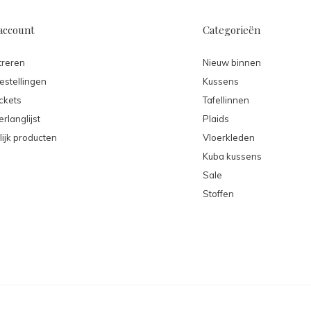
account
Categorieën
treren
Nieuw binnen
estellingen
Kussens
ickets
Tafellinnen
erlanglijst
Plaids
lijk producten
Vloerkleden
Kuba kussens
Sale
Stoffen