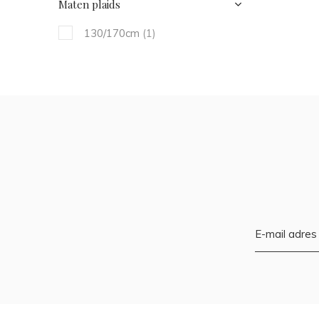
Maten plaids
130/170cm
(1)