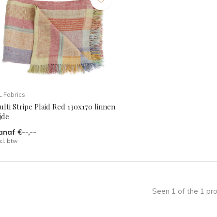
 Fabrics
lti Stripe Plaid Red 130x170 linnen
jde
anaf €--,--
cl. btw
Seen 1 of the 1 pr