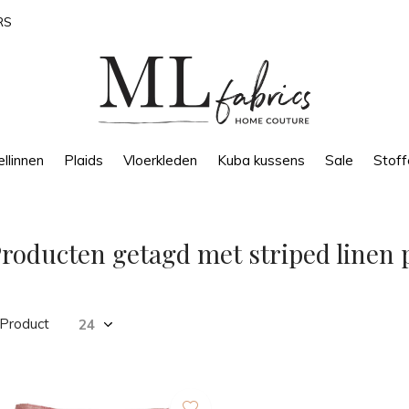
RS
llinnen
Plaids
Vloerkleden
Kuba kussens
Sale
Stoff
roducten getagd met striped linen 
 Product