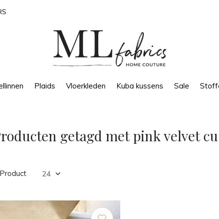
RS
llinnen
Plaids
Vloerkleden
Kuba kussens
Sale
Stoff
roducten getagd met pink velvet c
 Product