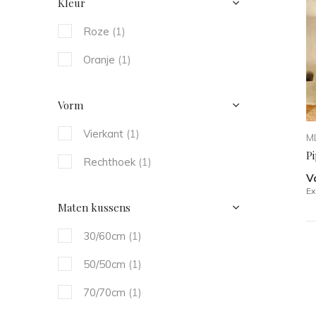
Kleur
Roze
(1)
Oranje
(1)
Vorm
Vierkant
(1)
ML
P
Rechthoek
(1)
V
Ex
Maten kussens
30/60cm
(1)
50/50cm
(1)
70/70cm
(1)