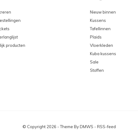
treren
Nieuw binnen
estellingen
Kussens
ickets
Tafellinnen
erlanglijst
Plaids
lijk producten
Vloerkleden
Kuba kussens
Sale
Stoffen
© Copyright
2026
- Theme By
DMWS
-
RSS-feed