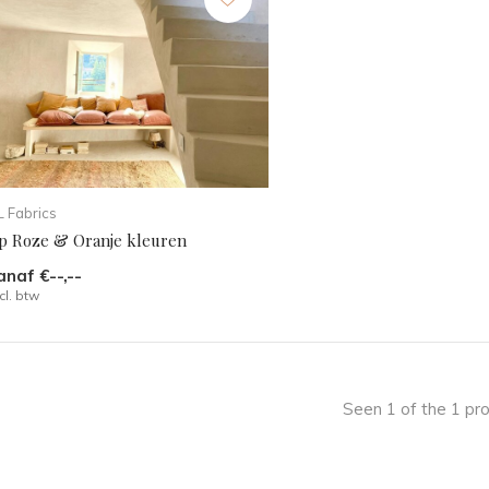
 Fabrics
ip Roze & Oranje kleuren
anaf €--,--
cl. btw
Seen 1 of the 1 pr