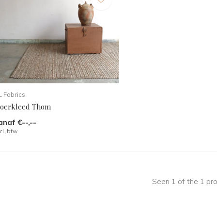
 Fabrics
loerkleed Thom
anaf €--,--
cl. btw
Seen 1 of the 1 pr