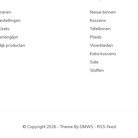
treren
Nieuw binnen
estellingen
Kussens
ickets
Tafellinnen
erlanglijst
Plaids
lijk producten
Vloerkleden
Kuba kussens
Sale
Stoffen
© Copyright
2026
- Theme By
DMWS
-
RSS-feed