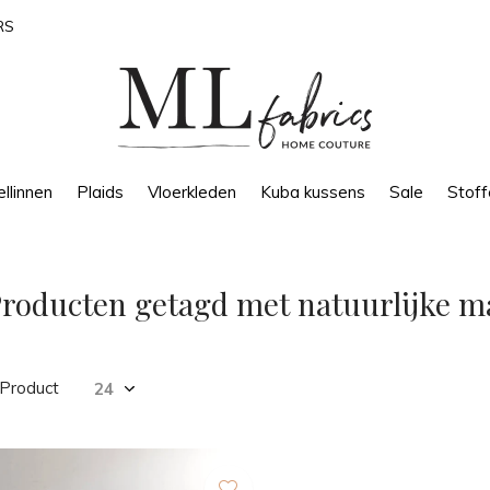
RS
llinnen
Plaids
Vloerkleden
Kuba kussens
Sale
Stoff
roducten getagd met natuurlijke m
 Product