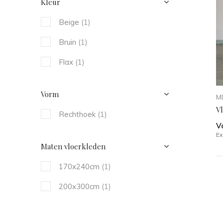
Kleur
Beige
(1)
Bruin
(1)
Flax
(1)
Vorm
ML
V
Rechthoek
(1)
V
Ex
Maten vloerkleden
170x240cm
(1)
200x300cm
(1)