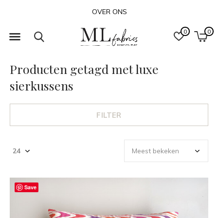
OVER ONS
0
0
Producten getagd met luxe
sierkussens
FILTER
Save