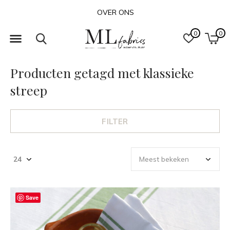
OVER ONS
0
0
Producten getagd met klassieke
streep
FILTER
Save