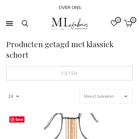
OVER ONS
0
0
Producten getagd met klassiek
schort
FILTER
Save