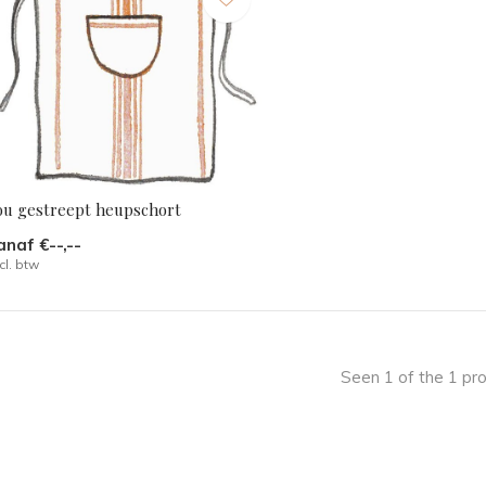
ou gestreept heupschort
anaf €--,--
cl. btw
Seen 1 of the 1 pr