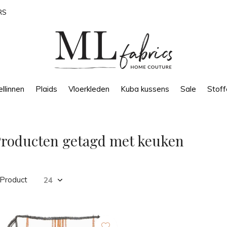
RS
llinnen
Plaids
Vloerkleden
Kuba kussens
Sale
Stoff
roducten getagd met keuken
 Product