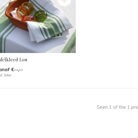
afelkleed Lou
anaf €--,--
cl. btw
Seen 1 of the 1 pr