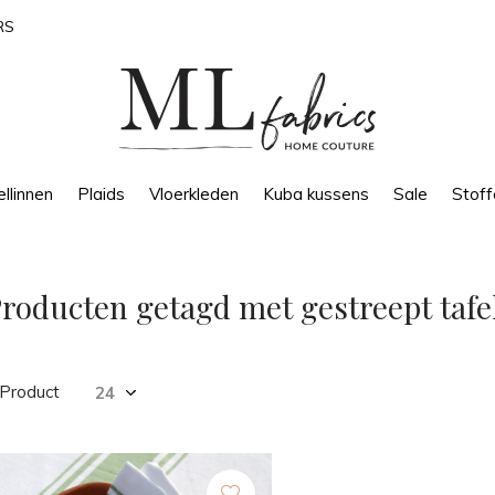
RS
llinnen
Plaids
Vloerkleden
Kuba kussens
Sale
Stoff
roducten getagd met gestreept tafe
 Product