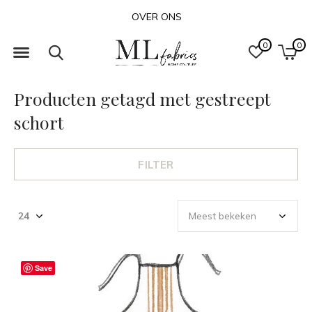
OVER ONS
0
0
Producten getagd met gestreept
schort
FILTER
Save