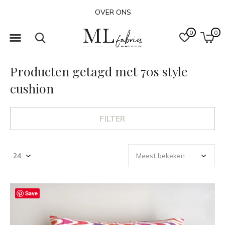
OVER ONS
0
0
Producten getagd met 70s style
cushion
FILTER
Save