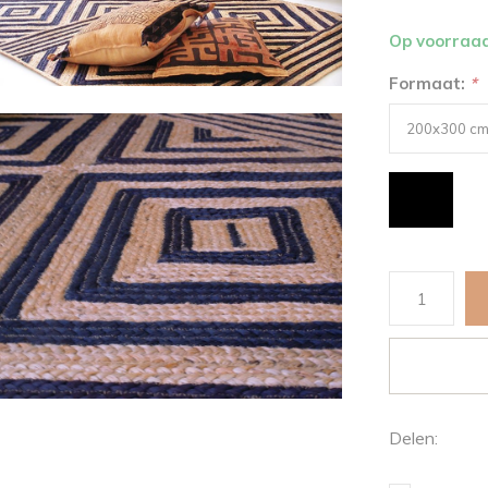
Op voorraa
Formaat:
*
Delen: