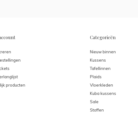
account
Categorieën
treren
Nieuw binnen
estellingen
Kussens
ickets
Tafellinnen
erlanglijst
Plaids
lijk producten
Vloerkleden
Kuba kussens
Sale
Stoffen