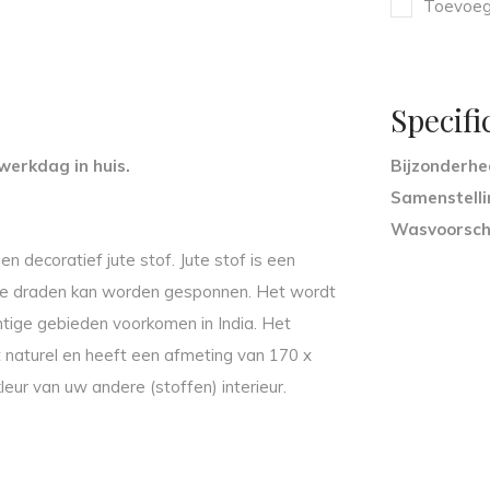
Toevoege
Specifi
werkdag in huis.
Bijzonderh
Samenstelli
Wasvoorsch
 decoratief jute stof. Jute stof is een
erke draden kan worden gesponnen. Het wordt
htige gebieden voorkomen in India. Het
et naturel en heeft een afmeting van 170 x
eur van uw andere (stoffen) interieur.