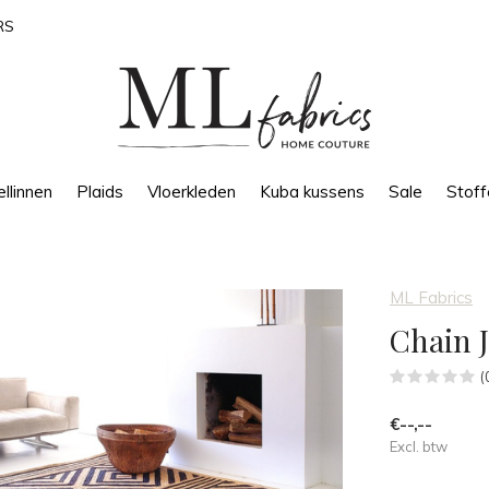
RS
llinnen
Plaids
Vloerkleden
Kuba kussens
Sale
Stoff
ML Fabrics
Chain J
(
€--,--
Excl. btw