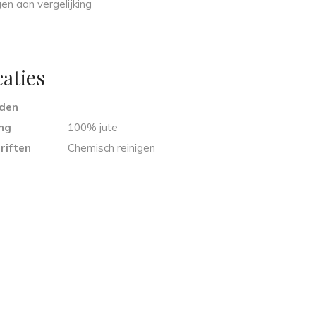
n aan vergelijking
caties
eden
ng
100% jute
riften
Chemisch reinigen