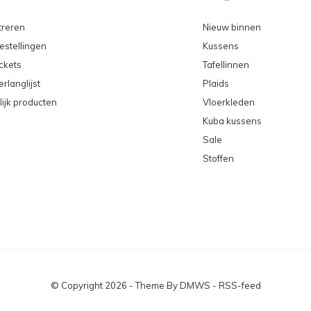
treren
Nieuw binnen
estellingen
Kussens
ickets
Tafellinnen
erlanglijst
Plaids
lijk producten
Vloerkleden
Kuba kussens
Sale
Stoffen
© Copyright
2026
- Theme By
DMWS
-
RSS-feed