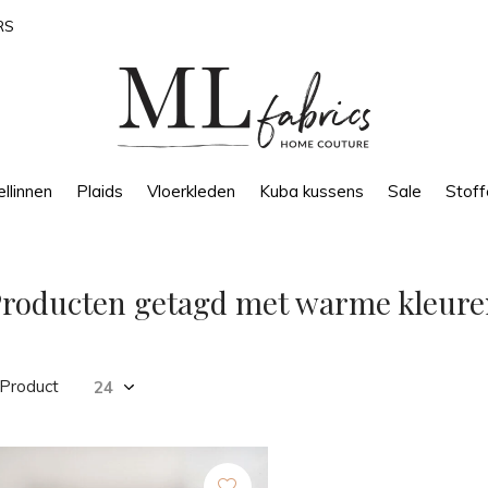
RS
llinnen
Plaids
Vloerkleden
Kuba kussens
Sale
Stoff
roducten getagd met warme kleure
 Product