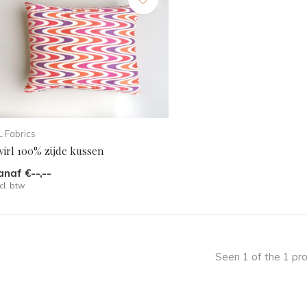
 Fabrics
wirl 100% zijde kussen
anaf €--,--
cl. btw
Seen 1 of the 1 pr